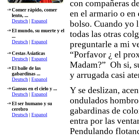
con compañeras de 
-»
Comer rápido, comer
en el armario o en
lento, ...
Deutsch
|
Espanol
bolso. Cuando yo l
-»
El mundo, su muerte y el
todas las otras col
...
Deutsch
|
Espanol
preguntarle a mi v
“Porfavor ¿ el pro
-»
Cestas Asiaticas
Deutsch
|
Espanol
Madam?” Oh si, su
-»
El baile de las
y arrugada casi ater
gabardinas ...
Deutsch
|
Espanol
Y se deslizan, ace
-»
Gansos en el cielo y ...
Deutsch
|
Espanol
ondulados hombros 
-»
El ser humano y su
gabardinas de colo
cerebro
Deutsch
|
Espanol
entra por las venta
Pendulando flotand